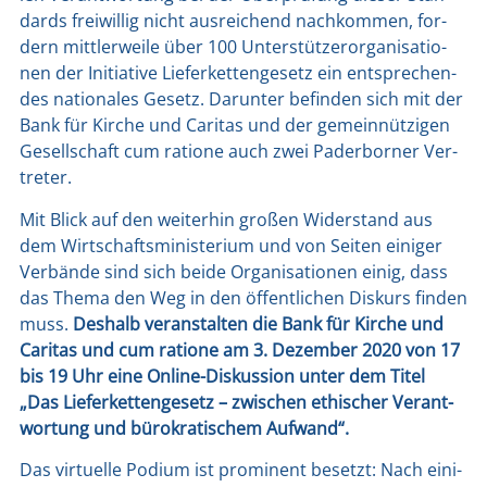
dards frei­wil­lig nicht aus­rei­chend nach­kom­men, for­
dern mitt­ler­wei­le über 100 Unter­stüt­zer­or­ga­ni­sa­tio­
nen der Initia­ti­ve Lie­fer­ket­ten­ge­setz ein ent­spre­chen­
des natio­na­les Gesetz. Dar­un­ter befin­den sich mit der
Bank für Kir­che und Cari­tas und der gemein­nüt­zi­gen
Gesell­schaft cum ratio­ne auch zwei Pader­bor­ner Ver­
tre­ter.
Mit Blick auf den wei­ter­hin gro­ßen Wider­stand aus
dem Wirt­schafts­mi­nis­te­ri­um und von Sei­ten eini­ger
Ver­bän­de sind sich bei­de Orga­ni­sa­tio­nen einig, dass
das The­ma den Weg in den öffent­li­chen Dis­kurs fin­den
muss.
Des­halb ver­an­stal­ten die Bank für Kir­che und
Cari­tas und cum ratio­ne am 3. Dezem­ber 2020 von 17
bis 19 Uhr eine Online-Dis­kus­si­on unter dem Titel
„Das Lie­fer­ket­ten­ge­setz – zwi­schen ethi­scher Ver­ant­
wor­tung und büro­kra­ti­schem Auf­wand“.
Das vir­tu­el­le Podi­um ist pro­mi­nent besetzt: Nach eini­