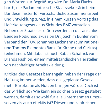
gen Wor­ten zur Begrü­ßung wird Dr. Maria Flachs­
barth, die Par­la­men­ta­ri­sche Staats­se­kre­tä­rin beim
Bun­des­mi­nis­ter für wirt­schaft­li­che Zusam­men­ar­beit
und Ent­wick­lung (BMZ), in einem kur­zen Vor­trag das
Lie­fer­ket­ten­ge­setz aus Sicht des BMZ vor­stel­len.
Neben der Staats­se­kre­tä­rin wer­den an der anschlie­
ßen­den Podi­ums­dis­kus­si­on Dr. Joa­chim Büh­ler vom
Ver­band der TÜV, Johan­nes Lack­mann (cum ratio­ne)
und Tom­my Pie­mon­te (Bank für Kir­che und Cari­tas)
teil­neh­men. Mit dabei ist auch Rabea Schaf­rick von
Brands Fashion, einem mit­tel­stän­di­schen Her­stel­ler
von nach­hal­ti­ger Arbeits­klei­dung.
Kri­ti­ker des Geset­zes bemän­geln neben der Fra­ge der
Haf­tung immer wie­der, dass das geplan­te Gesetz
mehr Büro­kra­tie als Nut­zen brin­gen wür­de. Doch ist
das wirk­lich so? Wie kann ein sol­ches Gesetz gestal­tet
wer­den, damit es sowohl für alle Unter­neh­men umzu­
set­zen als auch effek­tiv ist? Die­sen und zahl­rei­chen