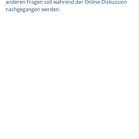
ande­ren Fra­gen soll wäh­rend der Online-Dis­kus­si­on
nach­ge­gan­gen wer­den.
am
20. November 2020
um
09:24
zurück zu allen Beiträgen
Cum Ratione
gemeinnützige GmbH
Gesellschaft für
Aufklärung und Technik
Vattmannstraße 3
33100 Paderborn
05251 2974040