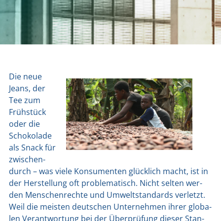
Die neue
Jeans, der
Tee zum
Früh­stück
oder die
Scho­ko­la­de
als Snack für
zwi­schen­
durch – was vie­le Kon­su­men­ten glück­lich macht, ist in
der Her­stel­lung oft pro­ble­ma­tisch. Nicht sel­ten wer­
den Men­schen­rech­te und Umwelt­stan­dards ver­letzt.
Weil die meis­ten deut­schen Unter­neh­men ihrer glo­ba­
len Ver­ant­wor­tung bei der Über­prü­fung die­ser Stan­