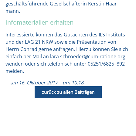
geschäfts­füh­ren­de Gesell­schaf­te­rin Kers­tin Haar­
mann.
Infomaterialien erhalten
Inter­es­sier­te kön­nen das Gut­ach­ten des ILS Insti­tuts
und der LAG 21 NRW sowie die Prä­sen­ta­ti­on von
Herrn Con­rad ger­ne anfra­gen. Hier­zu kön­nen Sie sich
ein­fach per Mail an lara.schroeder@cum-ratione.org
wen­den oder sich tele­fo­nisch unter 05251/6825–892
mel­den.
am
16. Oktober 2017
um
10:18
zurück zu allen Beiträgen