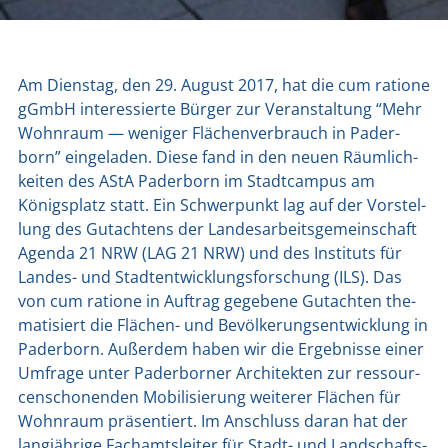
Am Diens­tag, den 29. August 2017, hat die cum ratio­ne
gGmbH inter­es­sier­te Bür­ger zur Ver­an­stal­tung “Mehr
Wohn­raum — weni­ger Flä­chen­ver­brauch in Pader­
born” ein­ge­la­den. Die­se fand in den neu­en Räum­lich­
kei­ten des AStA Pader­born im Stadt­cam­pus am
Königs­platz statt. Ein Schwer­punkt lag auf der Vor­stel­
lung des Gut­ach­tens der Lan­des­ar­beits­ge­mein­schaft
Agen­da 21 NRW (LAG 21 NRW) und des Insti­tuts für
Lan­des- und Stadt­ent­wick­lungs­for­schung (ILS). Das
von cum ratio­ne in Auf­trag gege­be­ne Gut­ach­ten the­
ma­ti­siert die Flä­chen- und Bevöl­ke­rungs­ent­wick­lung in
Pader­born. Außer­dem haben wir die Ergeb­nis­se einer
Umfra­ge unter Pader­bor­ner Archi­tek­ten zur res­sour­
cen­scho­nen­den Mobi­li­sie­rung wei­te­rer Flä­chen für
Wohn­raum prä­sen­tiert. Im Anschluss dar­an hat der
lang­jäh­ri­ge Fach­amts­lei­ter für Stadt- und Land­schafts­