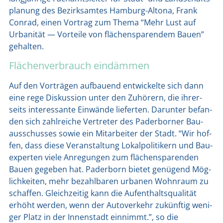
pla­nung des Bezirks­am­tes Ham­burg-Alto­na, Frank
Con­rad, einen Vor­trag zum The­ma “Mehr Lust auf
Urba­ni­tät — Vor­tei­le von flä­chen­spa­ren­dem Bau­en”
gehal­ten.
Flächenverbrauch eindämmen
Auf den Vor­trä­gen auf­bau­end ent­wi­ckel­te sich dann
eine rege Dis­kus­si­on unter den Zuhö­rern, die ihrer­
seits inter­es­san­te Ein­wän­de lie­fer­ten. Dar­un­ter befan­
den sich zahl­rei­che Ver­tre­ter des Pader­bor­ner Bau­
aus­schus­ses sowie ein Mit­ar­bei­ter der Stadt. “Wir hof­
fen, dass die­se Ver­an­stal­tung Lokal­po­li­ti­kern und Bau­
ex­per­ten vie­le Anre­gun­gen zum flä­chen­spa­ren­den
Bau­en gege­ben hat. Pader­born bie­tet genü­gend Mög­
lich­kei­ten, mehr bezahl­ba­ren urba­nen Wohn­raum zu
schaf­fen. Gleich­zei­tig kann die Auf­ent­halts­qua­li­tät
erhöht wer­den, wenn der Auto­ver­kehr zukünf­tig weni­
ger Platz in der Innen­stadt ein­nimmt.”, so die