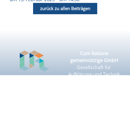
zurück zu allen Beiträgen
Cum Ratione
gemeinnützige GmbH
Gesellschaft für
Aufklärung und Technik
Vattmannstraße 3
33100 Paderborn
05251 2974040
info@cum-
ratione.org
@cum-ratione.org