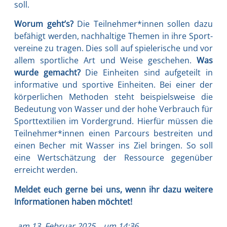
soll.
Wor­um geht’s?
Die Teilnehmer*innen sol­len dazu
befä­higt wer­den, nach­hal­ti­ge The­men in ihre Sport­
ver­ei­ne zu tra­gen. Dies soll auf spie­le­ri­sche und vor
allem sport­li­che Art und Wei­se gesche­hen.
Was
wur­de gemacht?
Die Ein­hei­ten sind auf­ge­teilt in
infor­ma­ti­ve und spor­ti­ve Ein­hei­ten. Bei einer der
kör­per­li­chen Metho­den steht bei­spiels­wei­se die
Bedeu­tung von Was­ser und der hohe Ver­brauch für
Sport­tex­ti­li­en im Vor­der­grund. Hier­für müs­sen die
Teilnehmer*innen einen Par­cours bestrei­ten und
einen Becher mit Was­ser ins Ziel brin­gen. So soll
eine Wert­schät­zung der Res­sour­ce gegen­über
erreicht wer­den.
Mel­det euch ger­ne bei uns, wenn ihr dazu wei­te­re
Infor­ma­tio­nen haben möch­tet!
am
13. Februar 2025
um
14:36