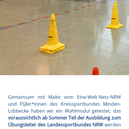
Gemein­sam mit Mal­te vom Eine-Welt-Netz-NRW
und FSJler*innen des Kreis­sport­bun­des Min­den-
Lübb­ecke haben wir ein Wahl­mo­dul getes­tet, das
vor­aus­sicht­lich ab Som­mer Teil der Aus­bil­dung zum
Übungs­lei­ter des Lan­des­sport­bun­des NRW
wer­den