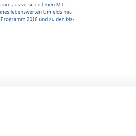
ramm aus ver­schie­de­nen Mit­
 eines lebens­wer­ten Umfelds mit­
 zum Pro­gramm 2018 und zu den bis­