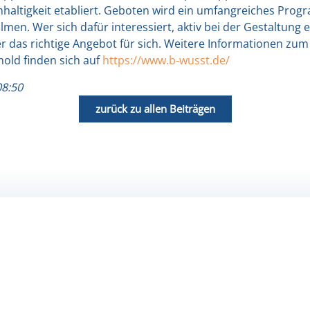
l­tig­keit eta­bliert. Gebo­ten wird ein umfang­rei­ches Pro­g
il­men. Wer sich dafür inter­es­siert, aktiv bei der Gestal­tung
er das rich­ti­ge Ange­bot für sich. Wei­te­re Infor­ma­tio­nen
old fin­den sich auf
https://www.b‑wusst.de/
08:50
zurück zu allen Beiträgen