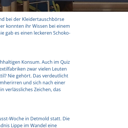
 bei der Klei­der­tausch­bör­se
her konn­ten ihr Wis­sen bei einem
ä­mie gab es einen lecke­ren Scho­ko­
ach­hal­ti­gen Kon­sum. Auch im Quiz
til­fa­bri­ken zwar vie­len Leu­ten
til? Nie gehört. Das ver­deut­licht
 umher­ir­ren und sich nach einer
 ver­läss­li­ches Zei­chen, das
‑wusst-Woche in Det­mold statt. Die
d­nis Lip­pe im Wan­del eine