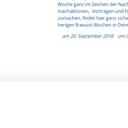
Woche ganz im Zei­chen der Nach­ha
mach­ak­tio­nen, Vor­trä­gen und F
zu­ma­chen, fin­det hier ganz sich
he­ri­gen B‑wusst-Wochen in Det­m
am
20. September 2018
um