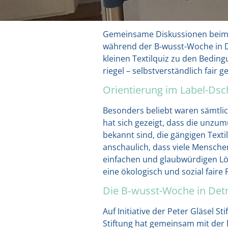
Gemein­sa­me Dis­kus­sio­nen beim
wäh­rend der B‑wusst-Woche in Det­
klei­nen Tex­til­quiz zu den Bedin­g
rie­gel – selbst­ver­ständ­lich fair g
Orientierung im Label-Ds
Beson­ders beliebt waren sämt­li­ch
hat sich gezeigt, dass die unzu­mut­
bekannt sind, die gän­gi­gen Tex­ti
anschau­lich, dass vie­le Men­sche
ein­fa­chen und glaub­wür­di­gen Lö
eine öko­lo­gisch und sozi­al fai­re 
Die B‑wusst-Woche in De
Auf Initia­ti­ve der Peter Glä­sel
Stif­tung hat gemein­sam mit der l