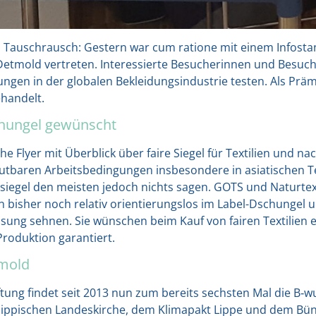
 Tausch­rausch: Ges­tern war cum ratio­ne mit einem Info­stand
mold ver­tre­ten. Inter­es­sier­te Besu­che­rin­nen und Besu­c
un­gen in der glo­ba­len Beklei­dungs­in­dus­trie tes­ten. Als Pr
ehan­delt.
chungel gewünscht
e Fly­er mit Über­blick über fai­re Sie­gel für Tex­ti­li­en und n
ba­ren Arbeits­be­din­gun­gen ins­be­son­de­re in asia­ti­schen Tex­
l­sie­gel den meis­ten jedoch nichts sagen. GOTS und Natur­tex­
n bis­her noch rela­tiv ori­en­tie­rungs­los im Label-Dschun­gel
sung seh­nen. Sie wün­schen beim Kauf von fai­ren Tex­ti­li­en ein
Pro­duk­ti­on garan­tiert.
tmold
 Stif­tung fin­det seit 2013 nun zum bereits sechs­ten Mal die B
ip­pi­schen Lan­des­kir­che, dem Kli­ma­pakt Lip­pe und dem Bün