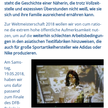
steht die Geschich­te einer Nähe­rin, die trotz Voll­zeit­
stel­le und exzes­si­ven Über­stun­den nicht weiß, wie sie
sich und ihre Fami­lie aus­rei­chend ernäh­ren kann.
Zur Welt­meis­ter­schaft 2018 wol­len wir von cum ratio­
ne die extrem hohe öffent­li­che Auf­merk­sam­keit nut­
zen, um auf die
wei­ter­hin schlech­ten Arbeits­be­din­gun­
gen in den asia­ti­schen Tex­til­fa­bri­ken hin­zu­wei­sen, die
auch für gro­ße Sport­ar­ti­kel­her­stel­ler wie Adi­das oder
Nike pro­du­zie­ren.
Am Sams­
tag,
19.05.2018,
haben wir
uns dafür
pas­send
zum Fina­le
des DFB-