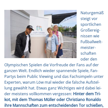
Natur­ge­mäß
steigt vor
sport­li­chen
Groß­ereig­
nis­sen wie
Fuß­ball­welt­
meis­ter­
schaf­ten
oder den
Olym­pi­schen Spie­len die Vor­freu­de der Fans auf der
gan­zen Welt. End­lich wie­der span­nen­de Spie­le, Fan-
Par­tys beim Public Vie­w­ing und das Fach­sim­peln unter
Exper­ten, war­um Löw mal wie­der die fal­sche Auf­stel­
lung gewählt hat. Etwas ganz Wich­ti­ges wird dabei lei­
der meis­tens voll­kom­men ver­ges­sen:
Hin­ter dem Tri­
kot, mit dem Tho­mas Mül­ler oder Chris­tia­no Ronal­do
ihre Mann­schaf­ten zum ent­schei­den­den Tor schie­ßen,