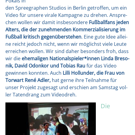
Pokals in
den Spree­gra­phen Stu­di­os in Ber­lin getrof­fen, um ein
Video für unse­re vira­le Kam­pa­gne zu dre­hen. Anspre­
chen wol­len wir damit ins­be­son­de­re
Fuß­ball­fans jeden
Alters, die der zuneh­men­den Kom­mer­zia­li­sie­rung im
Fuß­ball kri­tisch gegen­über­ste­hen
. Eine gute Idee allei­
ne reicht jedoch nicht, wenn wir mög­lichst vie­le Leu­te
errei­chen wol­len. Wir sind daher beson­ders froh, dass
wir die
ehe­ma­li­gen Nationalspieler*innen Lin­da Bre­so­
nik, David Odon­kor und Tobi­as Rau
für das Video
gewin­nen konn­ten. Auch
Lil­li Hol­lun­der, die Frau von
Tor­wart René Adler,
hat ger­ne ihre Teil­nah­me für
unser Pro­jekt zuge­sagt und erschien am Sams­tag vol­
ler Taten­drang zum Video­dreh.
Die