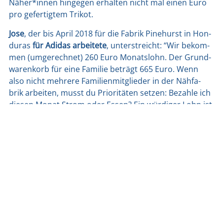
Näher*innen hin­ge­gen erhal­ten nicht mal einen Euro
pro gefer­tig­tem Tri­kot.
Jose
, der bis April 2018 für die Fabrik Pine­hurst in Hon­
du­ras
für Adi­das arbei­te­te
, unter­streicht: “Wir bekom­
men (umge­rech­net) 260 Euro Monats­lohn. Der Grund­
wa­ren­korb für eine Fami­lie beträgt 665 Euro. Wenn
also nicht meh­re­re Fami­li­en­mit­glie­der in der Näh­fa­
brik arbei­ten, musst du Prio­ri­tä­ten set­zen: Bezah­le ich
die­sen Monat Strom oder Essen? Ein wür­di­ger Lohn ist
das nicht.“
Die Gerech­tig­keit steht im Abseits
, wenn inter­na­tio­na­
le Sport­un­ter­neh­men Mil­li­ar­den­be­trä­ge für Spon­so­
ring und Mar­ke­ting aus­ge­ben kön­nen,
Arbeits- und
Men­schen­rech­te bei der Pro­duk­ti­on
von Tri­kots, Fuß­
ball­schu­hen und Fanartikel/Bällen aber
mit Füßen
getre­ten wer­den.
Es geht auch anders!