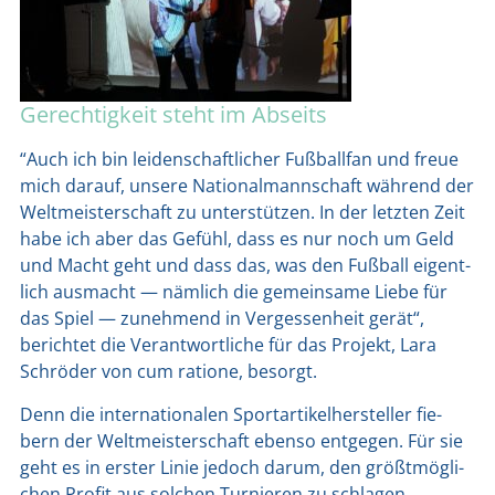
Gerechtigkeit steht im Abseits
“Auch ich bin lei­den­schaft­li­cher Fuß­ball­fan und freue
mich dar­auf, unse­re Natio­nal­mann­schaft wäh­rend der
Welt­meis­ter­schaft zu unter­stüt­zen. In der letz­ten Zeit
habe ich aber das Gefühl, dass es nur noch um Geld
und Macht geht und dass das, was den Fuß­ball eigent­
lich aus­macht — näm­lich die gemein­sa­me Lie­be für
das Spiel — zuneh­mend in Ver­ges­sen­heit gerät“,
berich­tet die Ver­ant­wort­li­che für das Pro­jekt, Lara
Schrö­der von cum ratio­ne, besorgt.
Denn die inter­na­tio­na­len Sport­ar­ti­kel­her­stel­ler fie­
bern der Welt­meis­ter­schaft eben­so ent­ge­gen. Für sie
geht es in ers­ter Linie jedoch dar­um, den größt­mög­li­
chen Pro­fit aus sol­chen Tur­nie­ren zu schla­gen.