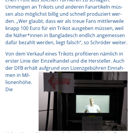
Unmen­gen an Tri­kots und ande­ren Fan­ar­ti­keln müs­
sen also mög­lichst bil­lig und schnell pro­du­ziert wer­
den. „Wer glaubt, dass wir als treue Fans mitt­ler­wei­le
knapp 100 Euro für ein Tri­kot aus­ge­ben müs­sen, weil
die Näher*innen in Ban­gla­desch end­lich ange­mes­sen
dafür bezahlt wer­den, liegt falsch“, so Schrö­der wei­ter.
Von dem Ver­kauf eines Tri­kots pro­fi­tie­ren näm­lich in
ers­ter Linie der Ein­zel­han­del und die Her­stel­ler. Auch
der DFB erhält auf­grund von Lizenz­ge­büh­ren Ein­nah­
me
n in Mil­
lio­nen­hö­he.
Die