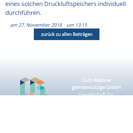
eines sol­chen Druck­luft­spei­chers indi­vi­du­ell
durch­füh­ren.
am
27. November 2018
um
13:15
zurück zu allen Beiträgen
Cum Ratione
gemeinnützige GmbH
Gesellschaft für
Aufklärung und Technik
Vattmannstraße 3
33100 Paderborn
05251 2974040