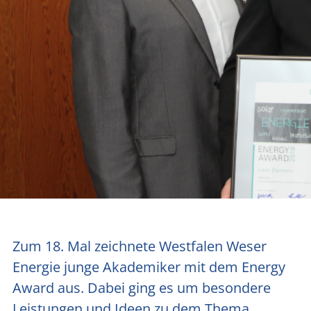
Zum 18. Mal zeich­ne­te West­fa­len Weser
Ener­gie jun­ge Aka­de­mi­ker mit dem Ener­gy
Award aus. Dabei ging es um beson­de­re
Leis­tun­gen und Ideen zu dem The­ma