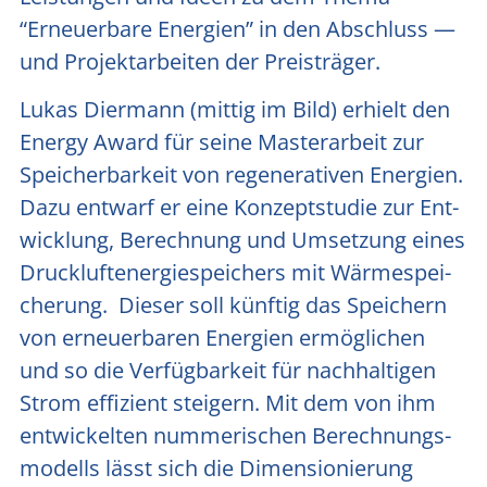
“Erneu­er­ba­re Ener­gien” in den Abschluss —
und Pro­jekt­ar­bei­ten der Preis­trä­ger.
Lukas Dier­mann (mit­tig im Bild) erhielt den
Ener­gy Award für sei­ne Mas­ter­ar­beit zur
Spei­cher­bar­keit von rege­ne­ra­ti­ven Ener­gien.
Dazu ent­warf er eine Kon­zept­stu­die zur Ent­
wick­lung, Berech­nung und Umset­zung eines
Druck­luft­ener­gie­spei­chers mit Wär­me­spei­
che­rung. Die­ser soll künf­tig das Spei­chern
von erneu­er­ba­ren Ener­gien ermög­li­chen
und so die Ver­füg­bar­keit für nach­hal­ti­gen
Strom effi­zi­ent stei­gern. Mit dem von ihm
ent­wi­ckel­ten num­me­ri­schen Berech­nungs­
mo­dells lässt sich die Dimen­sio­nie­rung