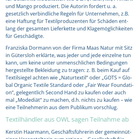
und Man­go pro­du­ziert. Die Autorin for­dert u. a.
gesetz­lich ver­bind­li­che Regeln für Unter­neh­men, z.B.
eine Haf­tung für Tex­til­pro­du­zen­ten für Schä­den ent­
lang der gesam­ten Lie­fer­ket­te und Kla­ge­mög­lich­kei­ten
für Geschä­dig­te.
Fran­zis­ka Dor­mann von der Fir­ma Maas Natur mit Sitz
in Güters­loh erklär­te, was jeder und jede ein­zel­ne tun
kann, um kei­ne unter unmensch­li­chen Bedin­gun­gen
her­ge­stell­te Beklei­dung zu tra­gen: z. B. beim Kauf auf
Tex­til­sie­gel ach­ten wie „Natur­tex­til“ oder „GOTS = Glo­
bal Orga­nic Tex­ti­le Stan­dard oder „Fair Wear Foun­da­ti­
on“, gele­gent­lich Second Hand zu kau­fen oder auch
mal „Mode­di­ät“ zu machen, d.h. nichts zu kau­fen – wie
eine Teil­neh­me­rin aus dem Publi­kum vor­schlug.
Textilhändler aus OWL sagen Teilnahme ab
Kers­tin Haar­mann, Geschäfts­füh­re­rin der gemein­nüt­