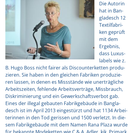
Die Autorin
hat in Ban­
gla­desch 12
Tex­til­fa­bri­
ken geprüft
mit dem
Ergeb­nis,
dass Luxus­
la­bels wie z.
B. Hugo Boss nicht fai­rer als Dis­coun­ter­ket­ten pro­du­
zie­ren. Sie haben in den glei­chen Fabri­ken pro­du­zie­
ren las­sen, in denen es Miss­stän­de wie uner­träg­li­che
Arbeits­zei­ten, feh­len­de Arbeits­ver­trä­ge, Miss­brauch,
Dis­kri­mi­nie­rung und ein Gewerk­schafts­ver­bot gab.
Eines der ille­gal gebau­ten Fabrik­ge­bäu­de in Ban­gla­
desch ist im April 2013 ein­ge­stürzt und hat 1134 Arbei­
te­rin­nen in den Tod geris­sen und 1500 ver­letzt. In die­
sem Fabrik­ge­bäu­de mit dem Namen Rana Pla­za wur­de
für bekann­te Mode­ket­ten wie C & A, Adler, kik, Pri­mark