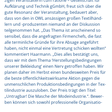
zi­gen Ver­an­stal­te­rin cum ratio­ne – Gesell­schaft für
Auf­klä­rung und Tech­nik gGmbH, freut sich über die
gute Reso­nanz der Ver­an­stal­tung, bedau­ert aber,
dass von den in OWL ansäs­si­gen gro­ßen Tex­til­händ­
lern und ‑pro­du­zen­ten nie­mand an der Dis­kus­si­on
teil­ge­nom­men hat. „Das The­ma ist anschei­nend so
sen­si­bel, dass die ange­frag­ten Fir­men­chefs, die fast
alle ter­min­li­che Grün­de für ihre Absa­ge ange­führt
haben, nicht ein­mal eine Ver­tre­tung schi­cken woll­ten“
kom­men­tiert Haar­mann. „Dies alles bestä­tigt uns,
dass wir mit dem The­ma ‘Her­stel­lungs­be­din­gun­gen
unse­rer Beklei­dung’ einen Nerv getrof­fen haben. Wir
pla­nen daher im Herbst einen bun­des­wei­ten Preis für
die bes­te öffent­lich­keits­wirk­sa­me Akti­on gegen die
unmensch­li­chen Pro­duk­ti­ons­be­din­gun­gen in der Tex­
til­in­dus­trie aus­zu­lo­ben. Der Preis trägt den Titel:
„Untrag­bar! Die Masche der Mode­indus­trie.“. Bewer­
ben kön­nen sich sowohl pro­fes­sio­nel­le Orga­ni­sa­tio­
nen als auch loka­le ehren­amt­li­che Initia­ti­ven und Pro­