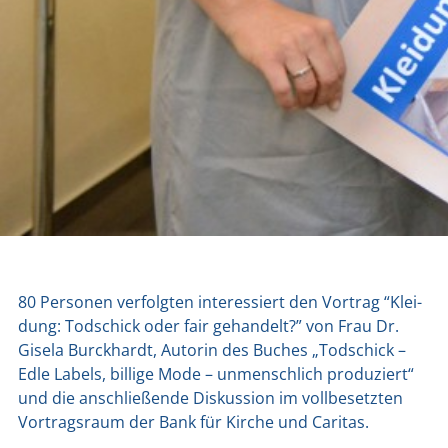
80 Per­so­nen ver­folg­ten inter­es­siert den Vor­trag “Klei­
dung: Tod­schick oder fair gehan­delt?” von Frau Dr.
Gise­la Bur­ck­hardt, Autorin des Buches „Tod­schick –
Edle Labels, bil­li­ge Mode – unmensch­lich pro­du­ziert“
und die anschlie­ßen­de Dis­kus­si­on im voll­be­setz­ten
Vor­trags­raum der Bank für Kir­che und Cari­tas.