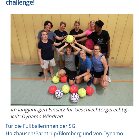
cha­ll­enge!
Im lang­jäh­ri­gen Ein­satz für Geschlech­ter­ge­rech­tig­
keit: Dyna­mo Wind­rad
Für die Fuß­bal­le­rin­nen der SG
Holzhausen/Barntrup/Blomberg und von Dyna­mo