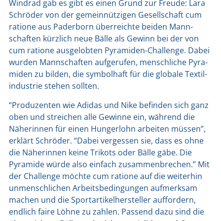
Wind­rad gab es gibt es einen Grund zur Freu­de: Lara
Schrö­der von der gemein­nüt­zi­gen Gesell­schaft cum
ratio­ne aus Pader­born über­reich­te bei­den Mann­
schaf­ten kürz­lich neue Bäl­le als Gewinn bei der von
cum ratio­ne aus­ge­lob­ten Pyra­mi­den-Chall­enge. Dabei
wur­den Mann­schaf­ten auf­ge­ru­fen, mensch­li­che Pyra­
mi­den zu bil­den, die sym­bol­haft für die glo­ba­le Tex­til­
in­dus­trie ste­hen soll­ten.
“Pro­du­zen­ten wie Adi­das und Nike befin­den sich ganz
oben und strei­chen alle Gewin­ne ein, wäh­rend die
Nähe­rin­nen für einen Hun­ger­lohn arbei­ten müs­sen”,
erklärt Schrö­der. “Dabei ver­ges­sen sie, dass es ohne
die Nähe­rin­nen kei­ne Tri­kots oder Bäl­le gäbe. Die
Pyra­mi­de wür­de also ein­fach zusam­men­bre­chen.” Mit
der Chall­enge möch­te cum ratio­ne auf die wei­ter­hin
unmensch­li­chen Arbeits­be­din­gun­gen auf­merk­sam
machen und die Sport­ar­ti­kel­her­stel­ler auf­for­dern,
end­lich fai­re Löh­ne zu zah­len. Pas­send dazu sind die