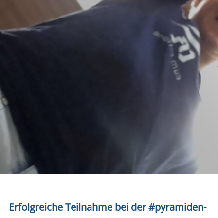
Erfolg­rei­che Teil­nah­me bei der #pyra­mi­den­