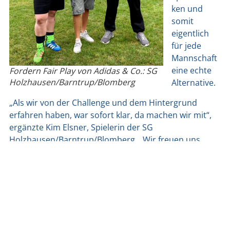
ken und
somit
eigent­lich
für jede
Mann­schaft
eine ech­te
For­dern Fair Play von Adi­das & Co.: SG
Holzhausen/Barntrup/Blomberg
Alter­na­ti­ve.
„Als wir von der Chall­enge und dem Hin­ter­grund
erfah­ren haben, war sofort klar, da machen wir mit“,
ergänz­te Kim Els­ner, Spie­le­rin der SG
Holzhausen/Barntrup/Blomberg. „Wir freu­en uns,
wenn wir sol­che The­men unter­stüt­zen kön­nen. Und
wenn dabei noch drei qua­li­ta­tiv hoch­wer­ti­ge Spiel­bäl­le
für unse­re Frau­en her­aus­kom­men, ist das doch eine
gute Sache“, so Sebas­ti­an Weber, Trai­ner der SG.
am
5. September 2019
um
09:30