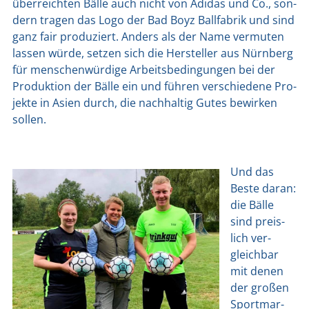
über­reich­ten Bäl­le auch nicht von Adi­das und Co., son­
dern tra­gen das Logo der Bad Boyz Ball­fa­brik und sind
ganz fair pro­du­ziert. Anders als der Name ver­mu­ten
las­sen wür­de, set­zen sich die Her­stel­ler aus Nürn­berg
für men­schen­wür­di­ge Arbeits­be­din­gun­gen bei der
Pro­duk­ti­on der Bäl­le ein und füh­ren ver­schie­de­ne Pro­
jek­te in Asi­en durch, die nach­hal­tig Gutes bewir­ken
sol­len.
Und das
Bes­te dar­an:
die Bäl­le
sind preis­
lich ver­
gleich­bar
mit denen
der gro­ßen
Sport­mar­