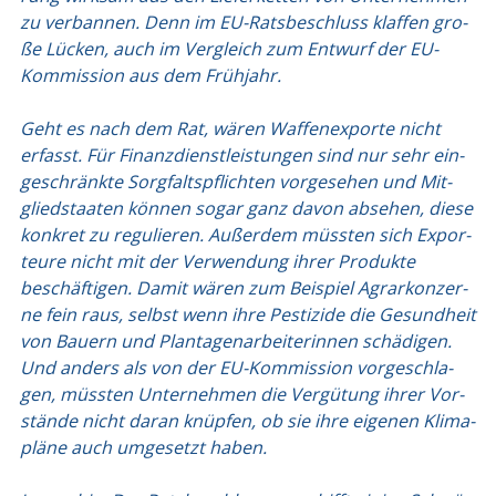
zu ver­ban­nen. Denn im EU-Rats­be­schluss klaf­fen gro­
ße Lücken, auch im Ver­gleich zum Ent­wurf der EU-
Kom­mis­si­on aus dem Früh­jahr.
Geht es nach dem Rat, wären Waf­fen­ex­por­te nicht
erfasst. Für Finanz­dienst­leis­tun­gen sind nur sehr ein­
ge­schränk­te Sorg­falts­pflich­ten vor­ge­se­hen und Mit­
glied­staa­ten kön­nen sogar ganz davon abse­hen, die­se
kon­kret zu regu­lie­ren. Außer­dem müss­ten sich Expor­
teu­re nicht mit der Ver­wen­dung ihrer Pro­duk­te
beschäf­ti­gen. Damit wären zum Bei­spiel Agrar­kon­zer­
ne fein raus, selbst wenn ihre Pes­ti­zi­de die Gesund­heit
von Bau­ern und Plan­ta­gen­ar­bei­te­rin­nen schä­di­gen.
Und anders als von der EU-Kom­mis­si­on vor­ge­schla­
gen, müss­ten Unter­neh­men die Ver­gü­tung ihrer Vor­
stän­de nicht dar­an knüp­fen, ob sie ihre eige­nen Kli­ma­
plä­ne auch umge­setzt haben.