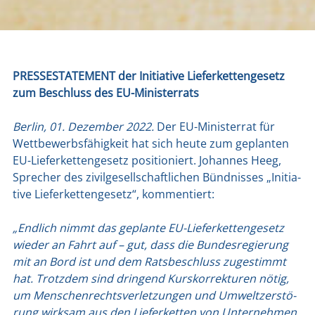
PRESSESTATEMENT der Initia­ti­ve Lie­fer­ket­ten­ge­setz
zum Beschluss des EU-Minis­ter­rats
Ber­lin, 01. Dezem­ber 2022.
Der EU-Minis­ter­rat für
Wett­be­werbs­fä­hig­keit hat sich heu­te zum geplan­ten
EU-Lie­fer­ket­ten­ge­setz posi­tio­niert. Johan­nes Heeg,
Spre­cher des zivil­ge­sell­schaft­li­chen Bünd­nis­ses „Initia­
ti­ve Lie­fer­ket­ten­ge­setz“, kom­men­tiert:
„End­lich nimmt das geplan­te EU-Lie­fer­ket­ten­ge­setz
wie­der an Fahrt auf – gut, dass die Bun­des­re­gie­rung
mit an Bord ist und dem Rats­be­schluss zuge­stimmt
hat. Trotz­dem sind drin­gend Kurs­kor­rek­tu­ren nötig,
um Men­schen­rechts­ver­let­zun­gen und Umwelt­zer­stö­
rung wirk­sam aus den Lie­fer­ket­ten von Unter­neh­men