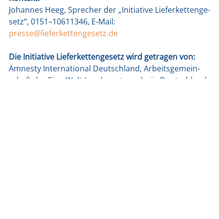
Johan­nes Heeg, Spre­cher der „Initia­ti­ve Lie­fer­ket­ten­ge­
setz“, 0151–10611346, E‑Mail:
presse@lieferkettengesetz.de
Die Initia­ti­ve Lie­fer­ket­ten­ge­setz wird getra­gen von:
Amnes­ty Inter­na­tio­nal Deutsch­land, Arbeits­ge­mein­
schaft der Eine Welt-Lan­des­netz­wer­ke in Deutsch­land
e.V. (agl), Brot für die Welt, Bund für Umwelt und
Natur­schutz Deutsch­land e.V. (BUND), Rome­ro-Initia­ti­
ve e.V. (CIR), CorA-Netz­werk für Unter­neh­mens­ver­ant­
wor­tung, Deut­scher Gewerk­schafts­bund (DGB), Euro­
pean Cen­ter for Con­sti­tu­tio­nal and Human Rights
(ECCHR), FEMNET e.V., Forum Fai­rer Han­del e.V., Ger­m­
an­watch e.V., Green­peace e.V., INKO­TA-netz­werk e.V.,
Mise­re­or e. V., Oxfam Deutsch­land e.V., SÜDWIND e.V.,
ver.di — Ver­ein­te Dienst­leis­tungs­ge­werk­schaft, WEED
— Welt­wirt­schaft, Öko­lo­gie & Ent­wick­lung e.V., Welt­la­
den-Dach­ver­band e.V., Werk­statt Öko­no­mie e.V.