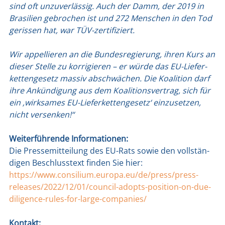
sind oft unzu­ver­läs­sig. Auch der Damm, der 2019 in
Bra­si­li­en gebro­chen ist und 272 Men­schen in den Tod
geris­sen hat, war TÜV-zer­ti­fi­ziert.
Wir appel­lie­ren an die Bun­des­re­gie­rung, ihren Kurs an
die­ser Stel­le zu kor­ri­gie­ren – er wür­de das EU-Lie­fer­
ket­ten­ge­setz mas­siv abschwä­chen. Die Koali­ti­on darf
ihre Ankün­di­gung aus dem Koali­ti­ons­ver­trag, sich für
ein ‚wirk­sa­mes EU-Lie­fer­ket­ten­ge­setz‘ ein­zu­set­zen,
nicht ver­sen­ken!“
Wei­ter­füh­ren­de Infor­ma­tio­nen:
Die Pres­se­mit­tei­lung des EU-Rats sowie den voll­stän­
di­gen Beschluss­text fin­den Sie hier:
https://www.consilium.europa.eu/de/press/press-
releases/2022/12/01/council-adopts-position-on-due-
diligence-rules-for-large-companies/
Kon­takt: