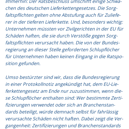
Immer­hin: Der Rats­be­schluss umschifft eini­ge Schwä­
chen des deut­schen Lie­fer­ket­ten­ge­set­zes. Die Sorg­
falts­pflich­ten gel­ten ohne Abstu­fung auch für Zulie­fe­
rer in der tie­fe­ren Lie­fer­ket­te. Und, beson­ders wich­tig:
Unter­neh­men müss­ten vor Zivil­ge­rich­ten in der EU für
Schä­den haf­ten, die sie durch Ver­stö­ße gegen Sorg­
falts­pflich­ten ver­ur­sacht haben. Die von der Bun­des­
re­gie­rung an die­ser Stel­le gefor­der­ten Schlupf­lö­cher
für Unter­neh­men haben kei­nen Ein­gang in die Rats­po­
si­ti­on gefun­den.
Umso bestürz­ter sind wir, dass die Bun­des­re­gie­rung
in einer Pro­to­koll­no­tiz ange­kün­digt hat, dem EU-Lie­
fer­ket­ten­ge­setz am Ende nur zuzu­stim­men, wenn die­
se Schlupf­lö­cher ent­hal­ten sind: Wer bestimm­te Zer­ti­
fi­zie­run­gen ver­wen­det oder sich an Bran­chen­stan­
dards betei­ligt, wür­de dem­nach selbst für fahr­läs­sig
ver­ur­sach­te Schä­den nicht haf­ten. Dabei zeigt die Ver­
gan­gen­heit: Zer­ti­fi­zie­run­gen und Bran­chen­stan­dards