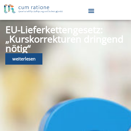
EU-Lieferkettengesetz:
„Kurskorrekturen dringend
nötig“
weiterlesen