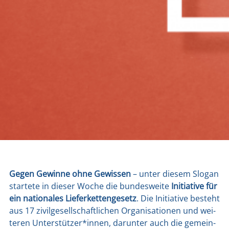
Gegen Gewin­ne ohne Gewis­sen
– unter die­sem Slo­gan
star­te­te in die­ser Woche die bun­des­wei­te
Initia­ti­ve für
ein natio­na­les Lie­fer­ket­ten­ge­setz
. Die Initia­ti­ve besteht
aus 17 zivil­ge­sell­schaft­li­chen Orga­ni­sa­tio­nen und wei­
te­ren Unterstützer*innen, dar­un­ter auch die gemein­