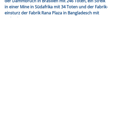
der Damm­bruch in Bra­si­li­en mit 246 Toten, ein Streik
in einer Mine in Süd­afri­ka mit 34 Toten und der Fabrik­
ein­sturz der Fabrik Rana Pla­za in Ban­gla­desch mit
unfass­ba­ren 1134 Toten
.
Die Kam­pa­gne rich­tet sich dabei nicht aus­schließ­lich
an Poli­tik und Unter­neh­men, denn die Stim­me jedes
und jeder Ein­zel­nen ist wich­tig, damit mög­lichst viel
Druck aus der Gesell­schaft auf die Bun­des­re­gie­rung
aus­ge­übt wird!
Unter­schreibt
hier
die Peti­ti­on
!
am
12. September 2019
um
13:46
zurück zu allen Beiträgen