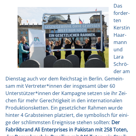
Das
for­der­
ten
Kers­tin
Haar­
mann
und
Lara
Schrö­
der am
Diens­tag auch vor dem Reichs­tag in Ber­lin. Gemein­
sam mit Vertreter*innen der ins­ge­samt über 60
Unterstützer*innen der Kam­pa­gne set­zen sie ihr Zei­
chen für mehr Gerech­tig­keit in den inter­na­tio­na­len
Pro­duk­ti­ons­ket­ten. Ein gesetz­li­cher Rah­men wur­de
hin­ter 4 Grab­stei­nen plat­ziert, die sym­bo­lisch für eini­
ge der schlimms­ten Ereig­nis­se ste­hen soll­ten:
Der
Fabrik­brand Ali Enter­pri­ses in Paki­stan mit 258 Toten,