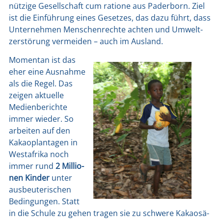
nüt­zi­ge Gesell­schaft cum ratio­ne aus Pader­born. Ziel
ist die Ein­füh­rung eines Geset­zes, das dazu führt, dass
Unter­neh­men Men­schen­rech­te ach­ten und Umwelt­
zer­stö­rung ver­mei­den – auch im Aus­land.
Momen­tan ist das
eher eine Aus­nah­me
als die Regel. Das
zei­gen aktu­el­le
Medi­en­be­rich­te
immer wie­der. So
arbei­ten auf den
Kakao­plan­ta­gen in
West­afri­ka noch
immer rund
2 Mil­lio­
nen Kin­der
unter
aus­beu­te­ri­schen
Bedin­gun­gen. Statt
in die Schu­le zu gehen tra­gen sie zu schwe­re Kakao­sä­