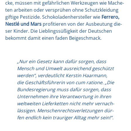
cke, müs­sen mit gefähr­li­chen Werk­zeu­gen wie Mache­
ten arbei­ten oder ver­sprü­hen ohne Schutz­klei­dung
gif­ti­ge Pes­ti­zi­de. Scho­ko­la­den­her­stel­ler wie
Fer­re­ro,
Nest­lé und Mars
pro­fi­tie­ren von der Aus­beu­tung die­
ser Kin­der. Die Lieb­lings­sü­ßig­keit der Deut­schen
bekommt damit einen faden Bei­geschmack.
„Nur ein Gesetz kann dafür sor­gen, dass
Mensch und Umwelt aus­rei­chend geschützt
wer­den“, ver­deut­licht Kers­tin Haar­mann,
die Geschäfts­füh­re­rin von cum ratio­ne. „Die
Bun­des­re­gie­rung muss dafür sor­gen, dass
Unter­neh­men ihre Ver­ant­wor­tung in ihren
welt­wei­ten Lie­fer­ket­ten nicht mehr ver­nach­
läs­si­gen. Men­schen­rechts­ver­let­zun­gen dür­
fen end­lich kein trau­ri­ger All­tag mehr sein!“.