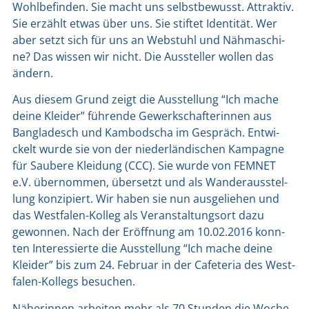
Wohl­be­fin­den. Sie macht uns selbst­be­wusst. Attrak­tiv.
Sie erzählt etwas über uns. Sie stif­tet Iden­ti­tät. Wer
aber setzt sich für uns an Web­stuhl und Näh­ma­schi­
ne? Das wis­sen wir nicht. Die Aus­stel­ler wol­len das
ändern.
Aus die­sem Grund zeigt die Aus­stel­lung “Ich mache
dei­ne Klei­der” füh­ren­de Gewerk­schaf­te­rin­nen aus
Ban­gla­desch und Kam­bo­dscha im Gespräch. Ent­wi­
ckelt wur­de sie von der nie­der­län­di­schen Kam­pa­gne
für Sau­be­re Klei­dung (CCC). Sie wur­de von FEMNET
e.V. über­nom­men, über­setzt und als Wan­der­aus­stel­
lung kon­zi­piert. Wir haben sie nun aus­ge­lie­hen und
das West­fa­len-Kol­leg als Ver­an­stal­tungs­ort dazu
gewon­nen. Nach der Eröff­nung am 10.02.2016 konn­
ten Inter­es­sier­te die Aus­stel­lung “Ich mache dei­ne
Klei­der” bis zum 24. Febru­ar in der Cafe­te­ria des West­
fa­len-Kol­legs besu­chen.
Nähe­rin­nen arbei­ten mehr als 70 Stun­den die Woche