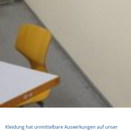
Klei­dung hat unmit­tel­ba­re Aus­wir­kun­gen auf unser