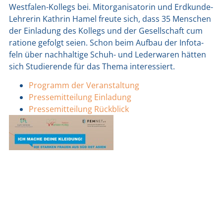
West­fa­len-Kol­legs bei. Mit­or­ga­ni­sa­to­rin und Erd­kun­de-
Leh­re­rin Kath­rin Hamel freu­te sich, dass 35 Men­schen
der Ein­la­dung des Kol­legs und der Gesell­schaft cum
ratio­ne gefolgt sei­en. Schon beim Auf­bau der Info­ta­
feln über nach­hal­ti­ge Schuh- und Leder­wa­ren hät­ten
sich Stu­die­ren­de für das The­ma inter­es­siert.
Pro­gramm der Ver­an­stal­tung
Pres­se­mit­tei­lung Ein­la­dung
Pres­se­mit­tei­lung Rück­blick