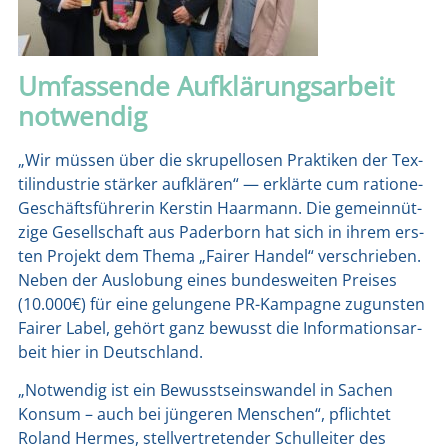
Umfassende Aufklärungsarbeit
notwendig
„Wir müs­sen über die skru­pel­lo­sen Prak­ti­ken der Tex­
til­in­dus­trie stär­ker auf­klä­ren“ — erklär­te cum ratio­ne-
Geschäfts­füh­re­rin Kers­tin Haar­mann. Die gemein­nüt­
zi­ge Gesell­schaft aus Pader­born hat sich in ihrem ers­
ten Pro­jekt dem The­ma „Fai­rer Han­del“ ver­schrie­ben.
Neben der Aus­lo­bung eines bun­des­wei­ten Prei­ses
(10.000€) für eine gelun­ge­ne PR-Kam­pa­gne zuguns­ten
Fai­rer Label, gehört ganz bewusst die Infor­ma­ti­ons­ar­
beit hier in Deutsch­land.
„Not­wen­dig ist ein Bewusst­seins­wan­del in Sachen
Kon­sum – auch bei jün­ge­ren Men­schen“, pflich­tet
Roland Her­mes, stell­ver­tre­ten­der Schul­lei­ter des