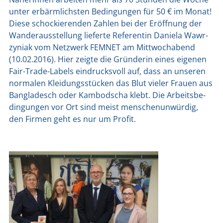
unter erbärm­lichs­ten Bedin­gun­gen für 50 € im Monat!
Die­se scho­ckie­ren­den Zah­len bei der Eröff­nung der
Wan­der­aus­stel­lung lie­fer­te Refe­ren­tin Danie­la Wawr­
zy­ni­ak vom Netz­werk FEMNET am Mitt­woch­abend
(10.02.2016). Hier zeig­te die Grün­de­rin eines eige­nen
Fair-Trade-Labels ein­drucks­voll auf, dass an unse­ren
nor­ma­len Klei­dungs­stü­cken das Blut vie­ler Frau­en aus
Ban­gla­desch oder Kam­bo­dscha klebt. Die Arbeits­be­
din­gun­gen vor Ort sind meist men­schen­un­wür­dig,
den Fir­men geht es nur um Pro­fit.